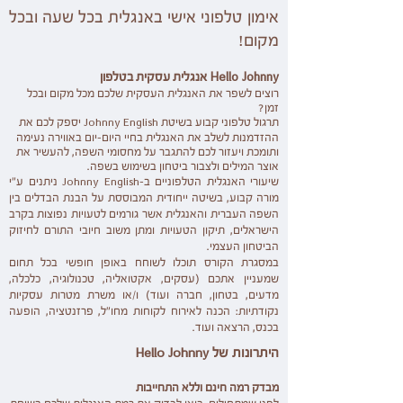
אימון טלפוני אישי באנגלית בכל שעה ובכל
מקום!
Hello Johnny
אנגלית עסקית בטלפון
רוצים לשפר את האנגלית העסקית שלכם מכל מקום ובכל
זמן?
תרגול טלפוני קבוע בשיטת
Johnny English
יספק לכם את
ההזדמנות לשלב את האנגלית בחיי היום-יום באווירה נעימה
ותומכת ויעזור לכם להתגבר על מחסומי השפה, להעשיר את
אוצר המילים ולצבור ביטחון בשימוש בשפה.
שיעורי האנגלית הטלפוניים ב-
Johnny English
ניתנים ע"י
מורה קבוע, בשיטה ייחודית המבוססת על הבנת הבדלים בין
השפה העברית והאנגלית אשר גורמים לטעויות נפוצות בקרב
הישראלים, תיקון הטעויות ומתן משוב חיובי התורם לחיזוק
הביטחון העצמי.
במסגרת הקורס תוכלו לשוחח באופן חופשי בכל תחום
שמעניין אתכם (עסקים, אקטואליה, טכנולוגיה, כלכלה,
מדעים, בטחון, חברה ועוד) ו/או משרת מטרות עסקיות
נקודתיות: הכנה לאירוח לקוחות מחו"ל, פרזנטציה, הופעה
בכנס, הרצאה ועוד.
היתרונות של
Hello Johnny
מבדק רמה חינם וללא התחייבות